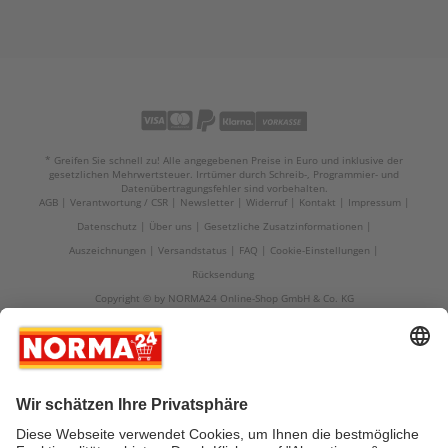
* Greifen Sie schnell zu! Alle angegebenen Preise in Euro und inklusive der
gesetzlichen Mehrwertsteuer. Irrtümer durch Schreib-, Programmier- und
Datenübertragungsfehler sind vorbehalten.
AGB
Verantwortung / CSR
Newsletter
Widerruf
Kontakt
Impressum
Datenschutz
Über uns
Gesetzliche Zusatzinformationen
Auszeichnungen
Versandstatus
FAQ
Cookie-Einstellungen
Rücksendung
Copyright © by NORMA24 Online-Shop GmbH & Co. KG