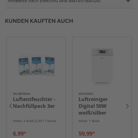
Hinweise nach ElektroG und BattVO-BattDG
KUNDEN KAUFTEN AUCH
SAUBERMAX
MAXXMEE
Luftentfeuchter -
Luftreiniger
Nachfüllpack 3er
Digital 50W
weiß/silber
Inhalt: 3 Stück (2,33* / Stück)
Inhalt: 1 Stück
6,99*
59,99*