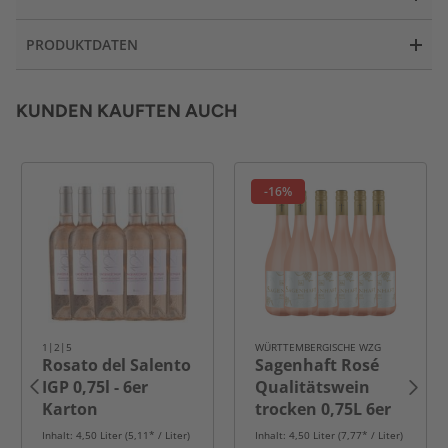
PRODUKTDATEN
KUNDEN KAUFTEN AUCH
-16%
1|2|5
WÜRTTEMBERGISCHE WZG
Rosato del Salento
Sagenhaft Rosé
IGP 0,75l - 6er
Qualitätswein
Karton
trocken 0,75L 6er
Karton
Inhalt: 4,50 Liter (5,11* / Liter)
Inhalt: 4,50 Liter (7,77* / Liter)