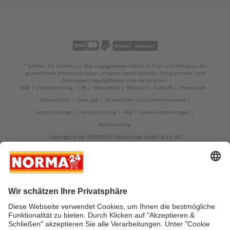
* Greifen Sie schnell zu! Alle angegebenen Preise in Euro und inklusive der
gesetzlichen Mehrwertsteuer. Irrtümer durch Schreib-, Programmier- und
Datenübertragungsfehler sind vorbehalten.
AGB
Verantwortung / CSR
Newsletter
Widerruf
Kontakt
Impressum
Datenschutz
Über uns
Gesetzliche Zusatzinformationen
Auszeichnungen
Versandstatus
FAQ
Cookie-Einstellungen
Rücksendung
Copyright © by NORMA24 Online-Shop GmbH & Co. KG