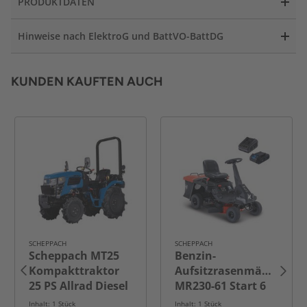
PRODUKTDATEN
Hinweise nach ElektroG und BattVO-BattDG
KUNDEN KAUFTEN AUCH
SCHEPPACH
SCHEPPACH
Scheppach MT25
Benzin-
Kompakttraktor
Aufsitzrasenmäher
25 PS Allrad Diesel
MR230-61 Start 6
mit KAT 1
in 1
Inhalt: 1 Stück
Inhalt: 1 Stück