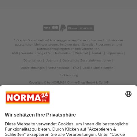
* Greifen Sie schnell zu! Alle angegebenen Preise in Euro und inklusive der
gesetzlichen Mehrwertsteuer. Irrtümer durch Schreib-, Programmier- und
Datenübertragungsfehler sind vorbehalten.
AGB
Verantwortung / CSR
Newsletter
Widerruf
Kontakt
Impressum
Datenschutz
Über uns
Gesetzliche Zusatzinformationen
Auszeichnungen
Versandstatus
FAQ
Cookie-Einstellungen
Rücksendung
Copyright © by NORMA24 Online-Shop GmbH & Co. KG