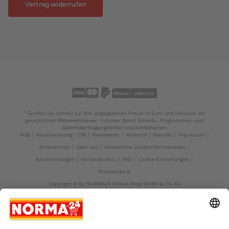
Vertrag widerrufen
* Greifen Sie schnell zu! Alle angegebenen Preise in Euro und inklusive der
gesetzlichen Mehrwertsteuer. Irrtümer durch Schreib-, Programmier- und
Datenübertragungsfehler sind vorbehalten.
AGB
Verantwortung / CSR
Newsletter
Widerruf
Kontakt
Impressum
Datenschutz
Über uns
Gesetzliche Zusatzinformationen
Auszeichnungen
Versandstatus
FAQ
Cookie-Einstellungen
Rücksendung
Copyright © by NORMA24 Online-Shop GmbH & Co. KG