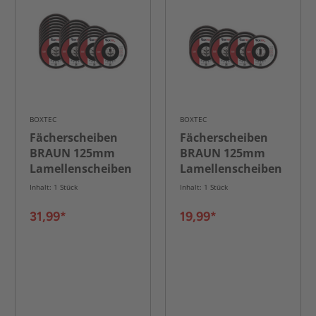
BOXTEC
BOXTEC
Fächerscheiben
Fächerscheiben
BRAUN 125mm
BRAUN 125mm
Lamellenscheiben
Lamellenscheiben
Schleifscheiben
Schleifscheiben
Inhalt: 1 Stück
Inhalt: 1 Stück
für Metall &amp;
für Metall &amp;
Holz 20er Pack
Holz 10er Pack
31,99*
19,99*
MIX-Set
MIX-Set