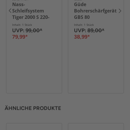
Nass-
Güde
Schleifsystem
Bohrerschärfgerät
Tiger 2000 S 220-
GBS 80
240V/50Hz
Inhalt: 1 Stück
Inhalt: 1 Stück
UVP:
99,00*
UVP:
89,00*
79,99*
38,99*
ÄHNLICHE PRODUKTE