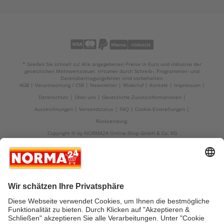
* Greifen Sie schnell zu! Alle angegebenen Preise in Euro und inklusive der
gesetzlichen Mehrwertsteuer. Irrtümer durch Schreib-, Programmier- und
Datenübertragungsfehler sind vorbehalten.
AGB
Verantwortung / CSR
Newsletter
Widerruf
Kontakt
Impressum
Datenschutz
Über uns
Gesetzliche Zusatzinformationen
Auszeichnungen
Versandstatus
FAQ
Cookie-Einstellungen
Rücksendung
Copyright © by NORMA24 Online-Shop GmbH & Co. KG