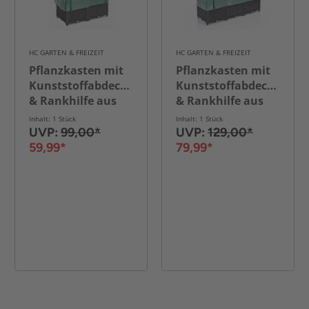
HC GARTEN & FREIZEIT
HC GARTEN & FREIZEIT
Pflanzkasten mit
Pflanzkasten mit
Kunststoffabdeckung
Kunststoffabdeckung
& Rankhilfe aus
& Rankhilfe aus
Polypropylen, ca.
Polypropylen, ca.
Inhalt: 1 Stück
Inhalt: 1 Stück
40 x 80 x 141 cm -
40 x 120 x 141cm -
UVP:
99,00*
UVP:
129,00*
Schwarz
Schwarz
59,99*
79,99*