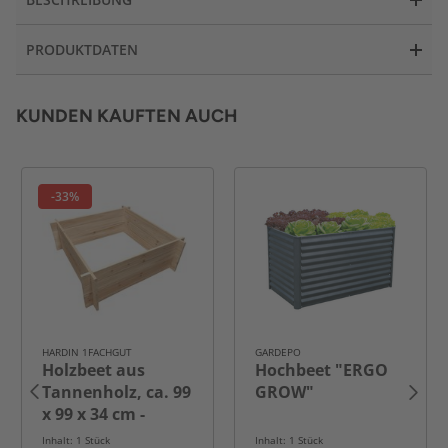
PRODUKTDATEN
KUNDEN KAUFTEN AUCH
-33%
HARDIN 1FACHGUT
GARDEPO
Holzbeet aus
Hochbeet "ERGO
Tannenholz, ca. 99
GROW"
x 99 x 34 cm -
Natur
Inhalt: 1 Stück
Inhalt: 1 Stück