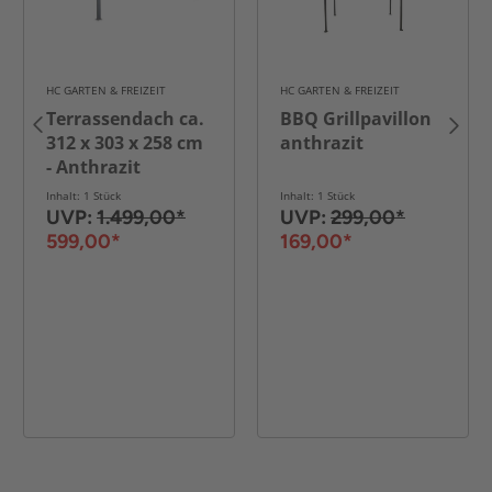
HC GARTEN & FREIZEIT
HC GARTEN & FREIZEIT
Terrassendach ca.
BBQ Grillpavillon
312 x 303 x 258 cm
anthrazit
- Anthrazit
g
Inhalt: 1 Stück
Inhalt: 1 Stück
UVP:
1.499,00*
UVP:
299,00*
599,00*
169,00*