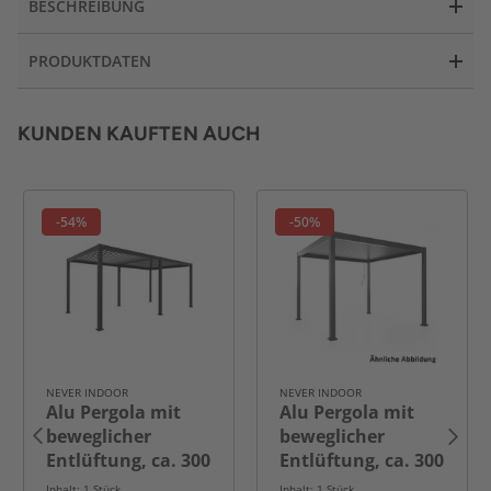
BESCHREIBUNG
PRODUKTDATEN
KUNDEN KAUFTEN AUCH
-54%
-50%
NEVER INDOOR
NEVER INDOOR
Alu Pergola mit
Alu Pergola mit
beweglicher
beweglicher
Entlüftung, ca. 300
Entlüftung, ca. 300
x 588 x 230 cm -
x 360 x 230 cm -
Inhalt: 1 Stück
Inhalt: 1 Stück