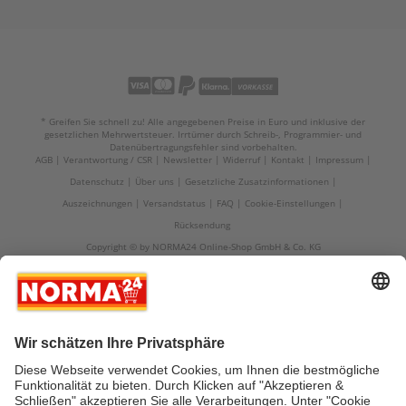
* Greifen Sie schnell zu! Alle angegebenen Preise in Euro und inklusive der
gesetzlichen Mehrwertsteuer. Irrtümer durch Schreib-, Programmier- und
Datenübertragungsfehler sind vorbehalten.
AGB
Verantwortung / CSR
Newsletter
Widerruf
Kontakt
Impressum
Datenschutz
Über uns
Gesetzliche Zusatzinformationen
Auszeichnungen
Versandstatus
FAQ
Cookie-Einstellungen
Rücksendung
Copyright © by NORMA24 Online-Shop GmbH & Co. KG