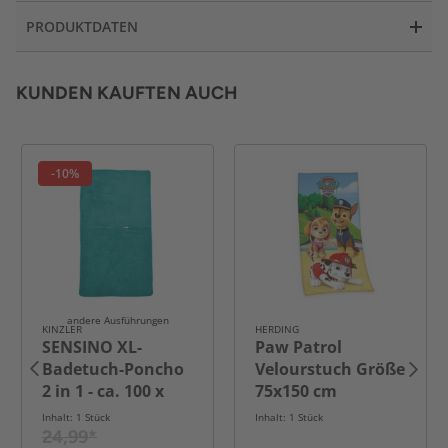
PRODUKTDATEN
KUNDEN KAUFTEN AUCH
-10%
andere Ausführungen
KINZLER
HERDING
SENSINO XL-
Paw Patrol
Badetuch-Poncho
Velourstuch Größe
2 in 1 - ca. 100 x
75x150 cm
200 cm
Inhalt: 1 Stück
Inhalt: 1 Stück
24,99*