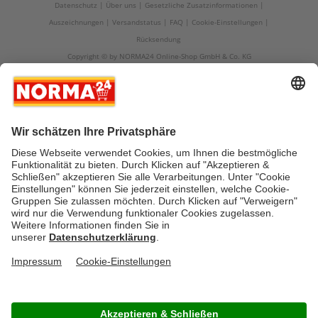
Datenschutz
Über uns
Gesetzliche Zusatzinformationen
Auszeichnungen
Versandstatus
FAQ
Cookie-Einstellungen
Rücksendung
Copyright © by NORMA24 Online-Shop GmbH & Co. KG