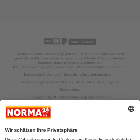
* Greifen Sie schnell zu! Alle angegebenen Preise in Euro und inklusive der
gesetzlichen Mehrwertsteuer. Irrtümer durch Schreib-, Programmier- und
Datenübertragungsfehler sind vorbehalten.
AGB
Verantwortung / CSR
Newsletter
Widerruf
Kontakt
Impressum
Datenschutz
Über uns
Gesetzliche Zusatzinformationen
Auszeichnungen
Versandstatus
FAQ
Cookie-Einstellungen
Rücksendung
Copyright © by NORMA24 Online-Shop GmbH & Co. KG