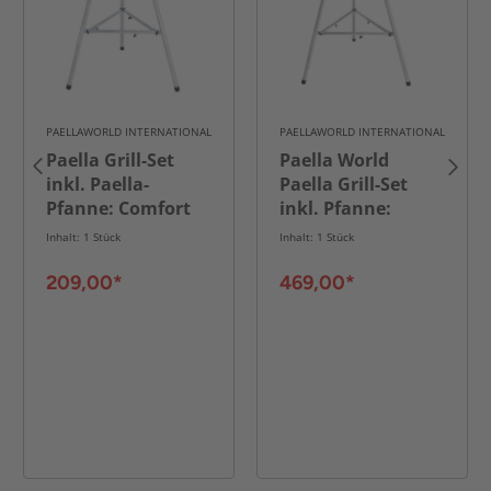
PAELLAWORLD INTERNATIONAL
PAELLAWORLD INTERNATIONAL
Paella Grill-Set
Paella World
inkl. Paella-
Paella Grill-Set
Pfanne: Comfort
inkl. Pfanne:
Line 1 - Für
Comfort Line 5
Inhalt: 1 Stück
Inhalt: 1 Stück
Einzelpersonen
Vereine Catering
bzw. den Single-
Partyservice
209,00*
469,00*
Griller
Metzgereien