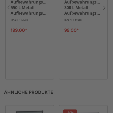
Aufbewahrungsbox
Aufbewahrungsbox
550 L Metall-
300 L Metall-
Aufbewahrungsbox,
Aufbewahrungsbox,
ca. 165 x 70 x 62
ca. 100 x 61 x 62
Inhalt: 1 Stück
Inhalt: 1 Stück
cm - Anthrazit
cm - Anthrazit
199,00*
99,00*
ÄHNLICHE PRODUKTE
-50%