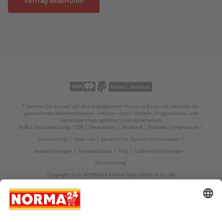
Vertrag widerrufen
* Greifen Sie schnell zu! Alle angegebenen Preise in Euro und inklusive der
gesetzlichen Mehrwertsteuer. Irrtümer durch Schreib-, Programmier- und
Datenübertragungsfehler sind vorbehalten.
AGB
Verantwortung / CSR
Newsletter
Widerruf
Kontakt
Impressum
Datenschutz
Über uns
Gesetzliche Zusatzinformationen
Auszeichnungen
Versandstatus
FAQ
Cookie-Einstellungen
Rücksendung
Copyright © by NORMA24 Online-Shop GmbH & Co. KG