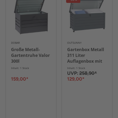
DOBAR
OUTSUNNY
Große Metall-
Gartenbox Metall
Gartentruhe Valor
311 Liter
300l
Auflagenbox mit
Griffen Rollen
Inhalt: 1 Stück
Inhalt: 1 Stück
Schloss
UVP:
258,90*
Wasserdicht
159,00*
129,00*