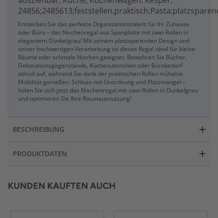
ausziehbar, Küche, Küchenwagen, Kesper,
24856;2485613;feststellen,praktisch,Pasta;platzspare
Entdecken Sie das perfekte Organisationstalent für Ihr Zuhause
oder Büro – das Nischenregal aus Spanplatte mit zwei Rollen in
elegantem Dunkelgrau! Mit seinem platzsparenden Design und
seiner hochwertigen Verarbeitung ist dieses Regal ideal für kleine
Räume oder schmale Nischen geeignet. Bewahren Sie Bücher,
Dekorationsgegenstände, Küchenutensilien oder Bürobedarf
stilvoll auf, während Sie dank der praktischen Rollen mühelos
Mobilität genießen. Schluss mit Unordnung und Platzmangel –
holen Sie sich jetzt das Nischenregal mit zwei Rollen in Dunkelgrau
und optimieren Sie Ihre Raumausnutzung!
BESCHREIBUNG
PRODUKTDATEN
KUNDEN KAUFTEN AUCH