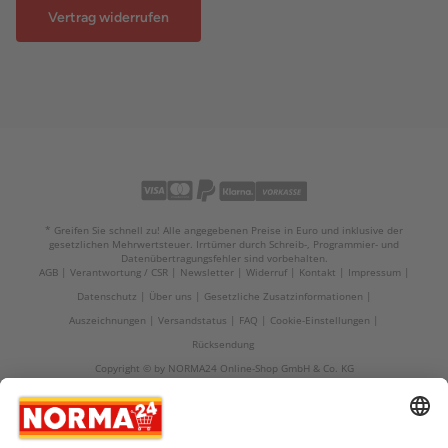
Vertrag widerrufen
* Greifen Sie schnell zu! Alle angegebenen Preise in Euro und inklusive der
gesetzlichen Mehrwertsteuer. Irrtümer durch Schreib-, Programmier- und
Datenübertragungsfehler sind vorbehalten.
AGB
Verantwortung / CSR
Newsletter
Widerruf
Kontakt
Impressum
Datenschutz
Über uns
Gesetzliche Zusatzinformationen
Auszeichnungen
Versandstatus
FAQ
Cookie-Einstellungen
Rücksendung
Copyright © by NORMA24 Online-Shop GmbH & Co. KG