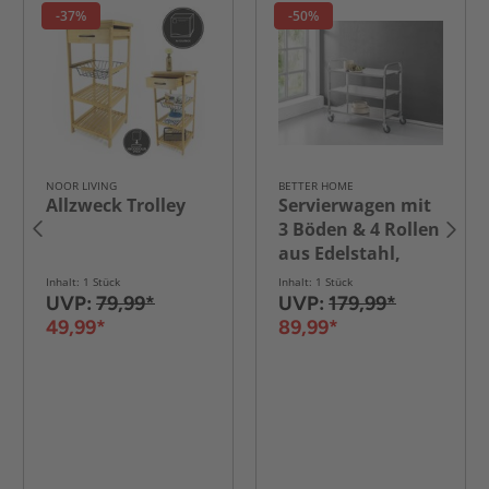
-37%
-50%
NOOR LIVING
BETTER HOME
Allzweck Trolley
Servierwagen mit
3 Böden & 4 Rollen
aus Edelstahl,
ca. 95 x 50 x 95 cm
Inhalt: 1 Stück
Inhalt: 1 Stück
UVP:
79,99*
UVP:
179,99*
49,99*
89,99*