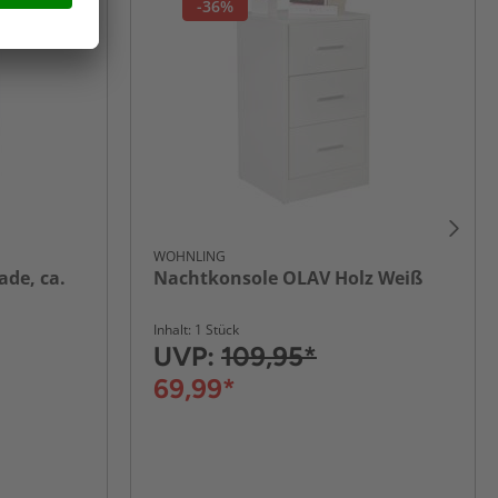
-36%
WOHNLING
ade, ca.
Nachtkonsole OLAV Holz Weiß
Inhalt: 1 Stück
UVP:
109,95*
69,99*