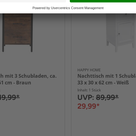
-66%
E
HAPPY HOME
h mit 3 Schubladen, ca.
Nachttisch mit 1 Schubl
 61 cm - Braun
33 x 30 x 62 cm - Weiß
k
Inhalt: 1 Stück
19,99*
UVP:
89,99*
29,99*