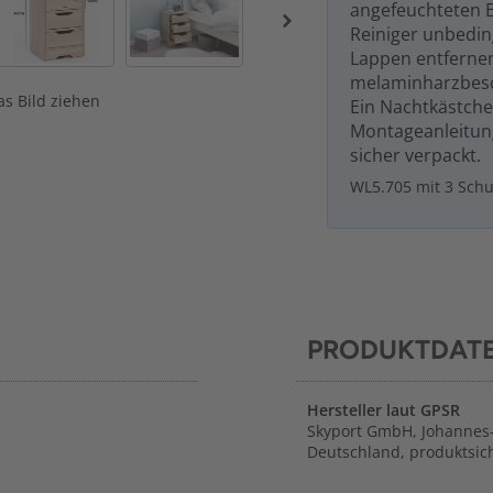
angefeuchteten 
Reiniger unbedin
Lappen entferne
melaminharzbesc
s Bild ziehen
Ein Nachtkästche
Montageanleitung 
sicher verpackt.
WL5.705 mit 3 Sch
PRODUKTDAT
Hersteller laut GPSR
Skyport GmbH, Johannes-
Deutschland, produktsic