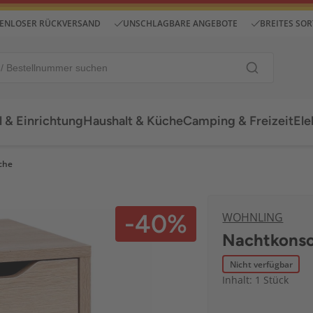
ENLOSER RÜCKVERSAND
UNSCHLAGBARE ANGEBOTE
BREITES SO
 & Einrichtung
Haushalt & Küche
Camping & Freizeit
Ele
che
-40%
WOHNLING
Nachtkonso
Nicht verfügbar
Inhalt: 1 Stück