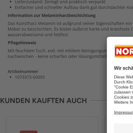
Lieferzustand: Zerlegt und praktisch verpackt
Einfacher und schneller Aufbau dank gut durchdachter Ko
Information zur Melaminharzbeschichtung
Das Kunstharz Melamin ist aufgrund seiner Eigenschaften ein 
Möbel zu beschichten. Es bildet äußerst harte und kratzfeste 
wasserabweisend und fettfest.
Pflegehinweis
Mit feuchtem Tuch, evtl. mit mildem Reinigungsmittel abwisc
nachwischen - keine scharfen oder lösungsmittelhaltigen Rei
Artikelnummer
1073373-60055
KUNDEN KAUFTEN AUCH