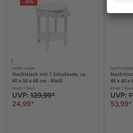
-80%
-55%
HAPPY HOME
HAPPY HOM
Nachttisch mit 1 Schublade, ca.
Nachttisc
60 x 50 x 68 cm - Weiß
40 x 40 x
Inhalt: 1 Stück
Inhalt: 1 Stüc
UVP:
129,99*
UVP:
1
24,99*
53,99*