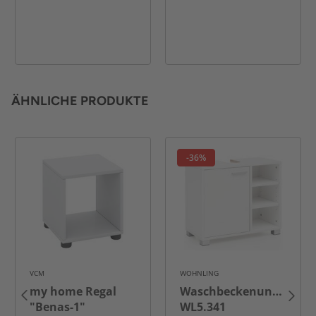
ÄHNLICHE PRODUKTE
-36%
VCM
WOHNLING
my home Regal
Waschbeckenunterschr
"Benas-1"
WL5.341