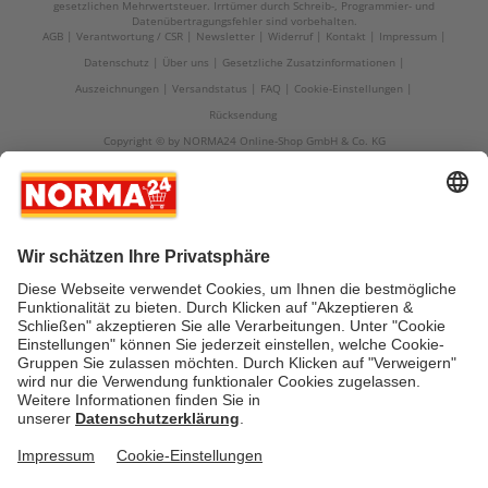
gesetzlichen Mehrwertsteuer. Irrtümer durch Schreib-, Programmier- und
Datenübertragungsfehler sind vorbehalten.
AGB
Verantwortung / CSR
Newsletter
Widerruf
Kontakt
Impressum
Datenschutz
Über uns
Gesetzliche Zusatzinformationen
Auszeichnungen
Versandstatus
FAQ
Cookie-Einstellungen
Rücksendung
Copyright © by NORMA24 Online-Shop GmbH & Co. KG