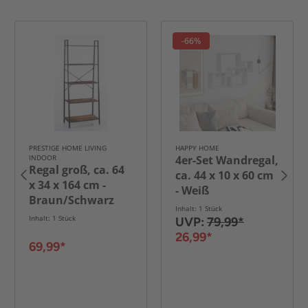
-66%
PRESTIGE HOME LIVING
HAPPY HOME
INDOOR
4er-Set Wandregal,
Regal groß, ca. 64
ca. 44 x 10 x 60 cm
x 34 x 164 cm -
- Weiß
Braun/Schwarz
Inhalt: 1 Stück
Inhalt: 1 Stück
UVP:
79,99*
26,99*
69,99*