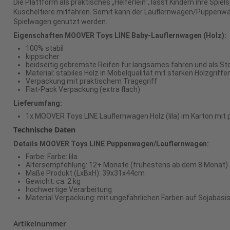
Die Plattform als praktisches „Helferlein“, lässt Kindern ihre Spie
Kuscheltiere mitfahren. Somit kann der Lauflernwagen/Puppenw
Spielwagen genutzt werden.
Eigenschaften MOOVER Toys LINE Baby-Lauflernwagen (Holz):
100% stabil
kippsicher
beidseitig gebremste Reifen für langsames fahren und als S
Material: stabiles Holz in Möbelqualität mit starken Holzgriffe
Verpackung mit praktischem Tragegriff
Flat-Pack Verpackung (extra flach)
Lieferumfang:
1x MOOVER Toys LINE Lauflernwagen Holz (lila) im Karton mit
Technische Daten
Details MOOVER Toys LINE Puppenwagen/Lauflernwagen:
Farbe: Farbe: lila
Altersempfehlung: 12+ Monate (frühestens ab dem 8 Monat)
Maße Produkt (LxBxH): 39x31x44cm
Gewicht: ca. 2 kg
hochwertige Verarbeitung
Material Verpackung: mit ungefährlichen Farben auf Sojabasi
Artikelnummer