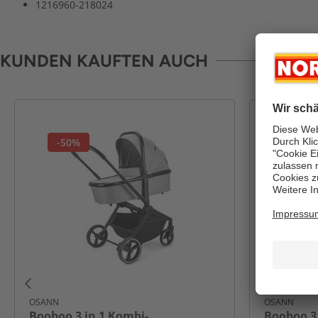
1216960-218024
KUNDEN KAUFTEN AUCH
-50%
-48%
OSANN
OSANN
Booboo 3 in 1 Kombi-
Booboo 3 