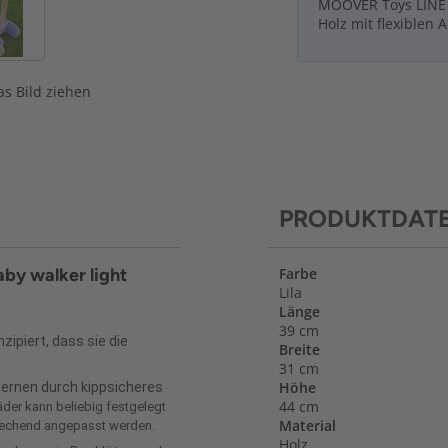
MOOVER Toys LINE L
Holz mit flexiblen 
s Bild ziehen
PRODUKTDAT
aby walker light
Farbe
Lila
Länge
39 cm
ipiert, dass sie die
Breite
31 cm
Höhe
lernen durch kippsicheres
44 cm
äder kann beliebig festgelegt
Material
rechend angepasst werden.
Holz