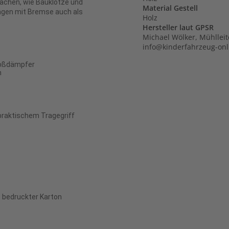
lsachen, wie Bauklötze und
Material Gestell
agen mit Bremse auch als
Holz
Hersteller laut GPSR
Michael Wölker, Mühlleit
info@kinderfahrzeug-on
toßdämpfer
n
 praktischem Tragegriff
s bedruckter Karton