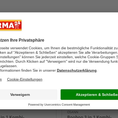
-48%
OSANN
in 1 Kombi-
Booboo 3 in 1 Kombi-