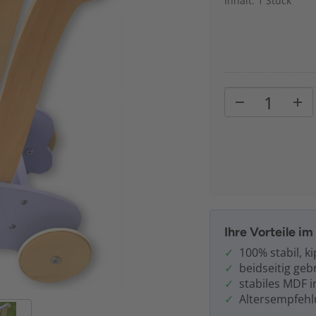
Inhalt: 1 Stück
Ihre Vorteile i
100% stabil, k
beidseitig geb
stabiles MDF i
Altersempfehl