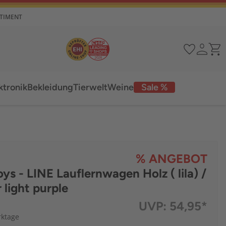
RTIMENT
ktronik
Bekleidung
Tierwelt
Weine
Sale %
% ANGEBOT
 - LINE Lauflernwagen Holz ( lila) /
 light purple
UVP:
54,95*
rktage