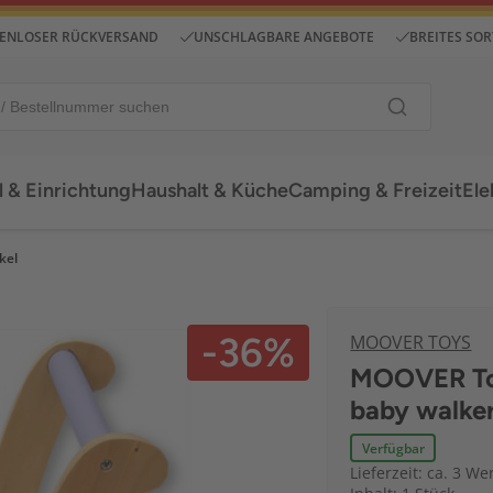
ENLOSER RÜCKVERSAND
UNSCHLAGBARE ANGEBOTE
BREITES SO
 & Einrichtung
Haushalt & Küche
Camping & Freizeit
Ele
kel
-36%
MOOVER TOYS
MOOVER Toys
baby walker
Verfügbar
Lieferzeit: ca. 3 We