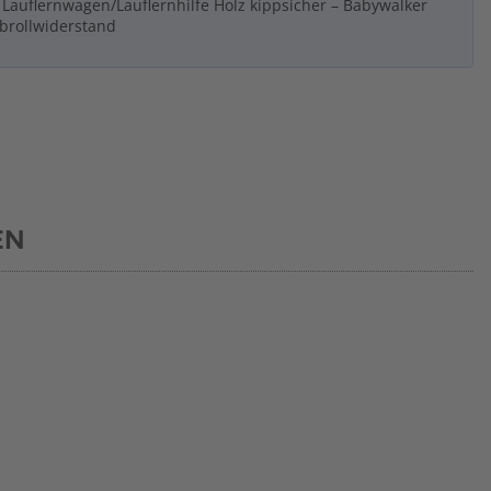
auflernwagen/Lauflernhilfe Holz kippsicher – Babywalker
Abrollwiderstand
EN