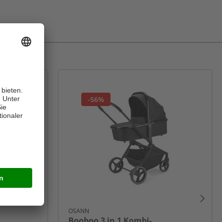
-56%
OSANN
Booboo 3 in 1 Kombi-