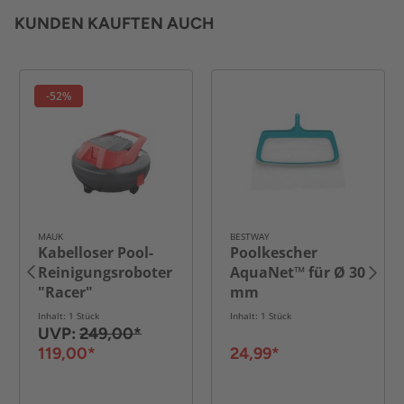
KUNDEN KAUFTEN AUCH
-52%
MAUK
BESTWAY
Kabelloser Pool-
Poolkescher
Reinigungsroboter
AquaNet™ für Ø 30
"Racer"
mm
Teleskopstangen
Inhalt: 1 Stück
Inhalt: 1 Stück
aus Netz, ca. 50 x
UVP:
249,00*
40 x 41 cm - Blau
119,00*
24,99*