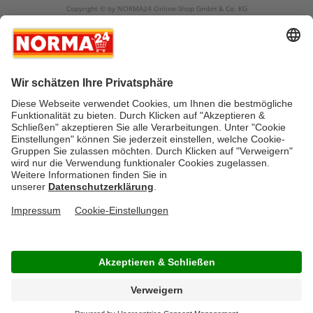
Copyright © by NORMA24 Online-Shop GmbH & Co. KG