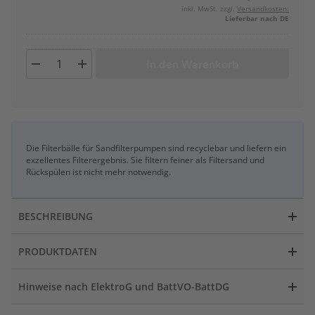
inkl. MwSt. zzgl.
Versandkosten:
Lieferbar nach DE
In den Warenkorb
Die Filterbälle für Sandfilterpumpen sind recyclebar und liefern ein
exzellentes Filterergebnis. Sie filtern feiner als Filtersand und
Rückspülen ist nicht mehr notwendig.
BESCHREIBUNG
PRODUKTDATEN
Hinweise nach ElektroG und BattVO-BattDG