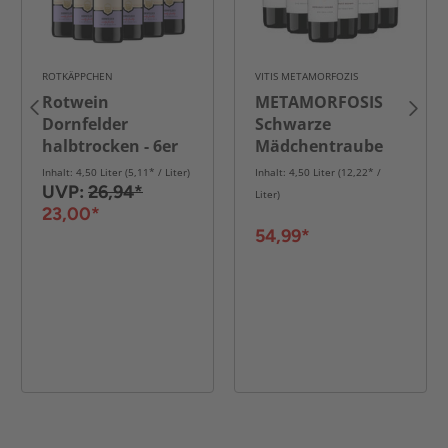
ROTKÄPPCHEN
VITIS METAMORFOZIS
Rotwein
METAMORFOSIS
Dornfelder
Schwarze
halbtrocken - 6er
Mädchentraube
Karton
(Feteascä Neagrä) -
Inhalt: 4,50 Liter (5,11* / Liter)
Inhalt: 4,50 Liter (12,22* /
6er Karton
UVP:
26,94*
Liter)
23,00*
54,99*