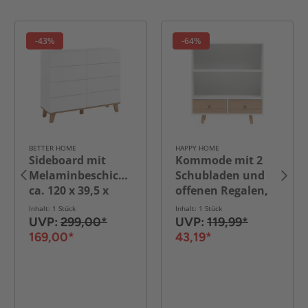
-43%
-64%
BETTER HOME
HAPPY HOME
Sideboard mit
Kommode mit 2
g,
Melaminbeschichtung,
Schubladen und
ca. 120 x 39,5 x
offenen Regalen,
79,3 cm
ca. 80 x 30 x 90 cm
Inhalt: 1 Stück
Inhalt: 1 Stück
– Weiß/Holzoptik
UVP:
299,00*
UVP:
119,99*
169,00*
43,19*