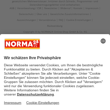
gesetzlichen Mehrwertsteuer. Irrtümer durch Schreib-, Programmier- und
Datenübertragungsfehler sind vorbehalten.
AGB
Verantwortung / CSR
Newsletter
Widerruf
Kontakt
Impressum
Datenschutz
Über uns
Gesetzliche Zusatzinformationen
Auszeichnungen
Versandstatus
FAQ
Cookie-Einstellungen
Rücksendung
Copyright © by NORMA24 Online-Shop GmbH & Co. KG