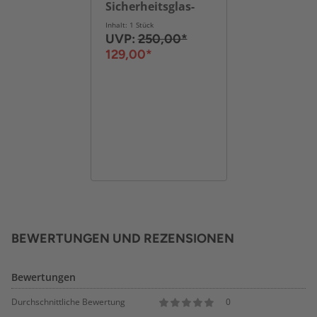
Sicherheitsglas-
Türen MORU, ca.
Inhalt: 1 Stück
110 x 80 x 40 cm -
UVP:
250,00*
Schwarz
129,00*
BEWERTUNGEN UND REZENSIONEN
Bewertungen
Durchschnittliche Bewertung
0