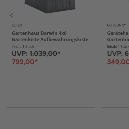
KETER
OUTSUNNY
Gartenhaus Darwin 4x6
Geräteha
Gartenkiste Aufbewahrungskiste
Gartenhau
cm
Inhalt: 1 Stück
Inhalt: 1 Stüc
UVP:
1.039,00*
UVP:
6
799,00*
349,0