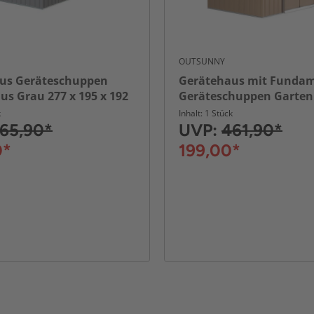
OUTSUNNY
us Geräteschuppen
Gerätehaus mit Funda
s Grau 277 x 195 x 192
Geräteschuppen Garte
Garten Schuppen Metal
k
Inhalt: 1 Stück
213 x 130 x 185 cm
65,90*
UVP:
461,90*
0*
199,00*