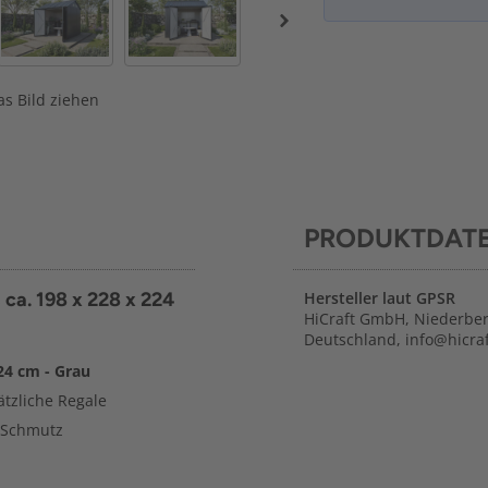
s Bild ziehen
PRODUKTDAT
ca. 198 x 228 x 224
Hersteller laut GPSR
HiCraft GmbH, Niederber
Deutschland, info@hicraf
24 cm - Grau
ätzliche Regale
d Schmutz