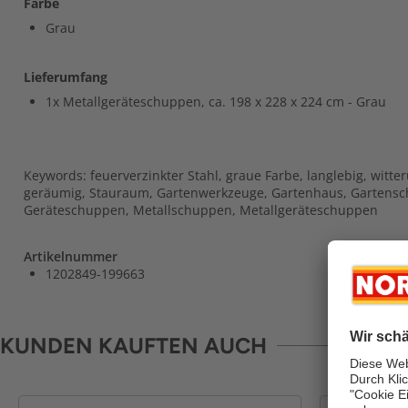
Farbe
Grau
Lieferumfang
1x Metallgeräteschuppen, ca. 198 x 228 x 224 cm - Grau
Keywords: feuerverzinkter Stahl, graue Farbe, langlebig, witte
geräumig, Stauraum, Gartenwerkzeuge, Gartenhaus, Gartens
Geräteschuppen, Metallschuppen, Metallgeräteschuppen
Artikelnummer
1202849-199663
KUNDEN KAUFTEN AUCH