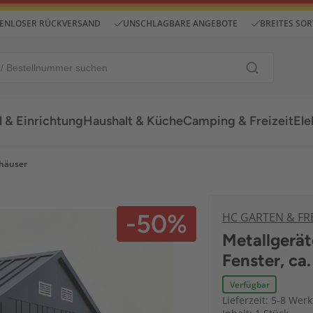
ENLOSER RÜCKVERSAND
UNSCHLAGBARE ANGEBOTE
BREITES SO
 & Einrichtung
Haushalt & Küche
Camping & Freizeit
Ele
nhäuser
-50%
HC GARTEN & FRE
Metallgerä
Fenster, ca
Verfügbar
Lieferzeit: 5-8 Wer