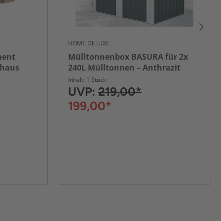
HOME DELUXE
ment
Mülltonnenbox BASURA für 2x
nhaus
240L Mülltonnen – Anthrazit
l Braun
Inhalt: 1 Stück
UVP:
219,00*
199,00*