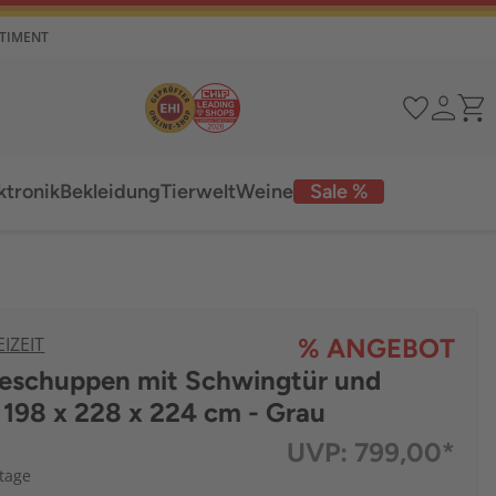
RTIMENT
ktronik
Bekleidung
Tierwelt
Weine
Sale %
IZEIT
% ANGEBOT
teschuppen mit Schwingtür und
. 198 x 228 x 224 cm - Grau
UVP:
799,00*
ktage