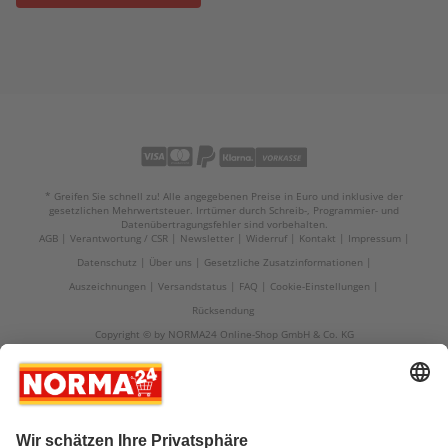
* Greifen Sie schnell zu! Alle angegebenen Preise in Euro und inklusive der
gesetzlichen Mehrwertsteuer. Irrtümer durch Schreib-, Programmier- und
Datenübertragungsfehler sind vorbehalten.
AGB
Verantwortung / CSR
Newsletter
Widerruf
Kontakt
Impressum
Datenschutz
Über uns
Gesetzliche Zusatzinformationen
Auszeichnungen
Versandstatus
FAQ
Cookie-Einstellungen
Rücksendung
Copyright © by NORMA24 Online-Shop GmbH & Co. KG