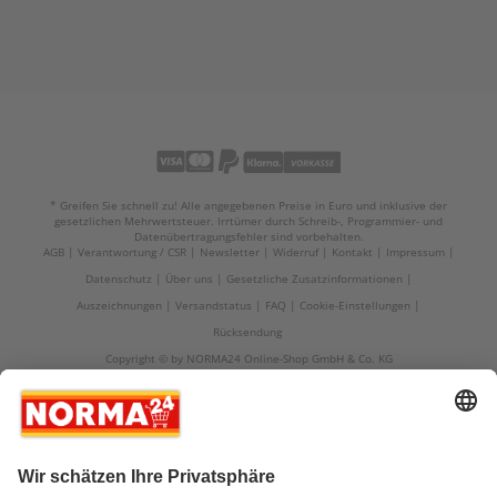
* Greifen Sie schnell zu! Alle angegebenen Preise in Euro und inklusive der
gesetzlichen Mehrwertsteuer. Irrtümer durch Schreib-, Programmier- und
Datenübertragungsfehler sind vorbehalten.
AGB
Verantwortung / CSR
Newsletter
Widerruf
Kontakt
Impressum
Datenschutz
Über uns
Gesetzliche Zusatzinformationen
Auszeichnungen
Versandstatus
FAQ
Cookie-Einstellungen
Rücksendung
Copyright © by NORMA24 Online-Shop GmbH & Co. KG