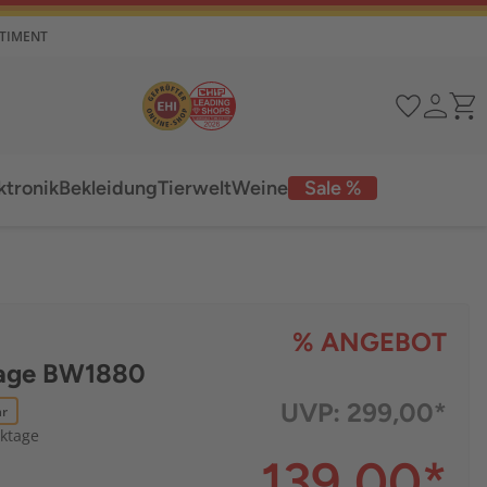
RTIMENT
ktronik
Bekleidung
Tierwelt
Weine
Sale %
% ANGEBOT
lage BW1880
UVP:
299,00*
ar
rktage
139,00
*