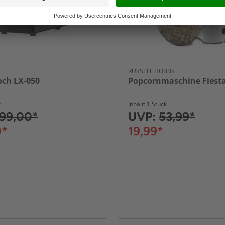
RUSSELL HOBBS
och LX-050
Popcornmaschine Fiesta
k
Inhalt: 1 Stück
99,00*
UVP:
53,99*
0*
19,99*