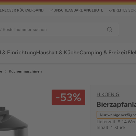
ENLOSER RÜCKVERSAND
UNSCHLAGBARE ANGEBOTE
BREITES SO
 & Einrichtung
Haushalt & Küche
Camping & Freizeit
Ele
te
Küchenmaschinen
-53%
H.KOENIG
Bierzapfan
Nur wenige verfügb
Lieferzeit: 8-14 We
Inhalt: 1 Stück