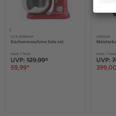
ELTA GERMANY
LIFENAXX
Küchenmaschine Solo rot
Meisterk
Inhalt: 1 Stück
Inhalt: 1 Stüc
UVP:
129,99*
UVP:
7
59,99*
399,0