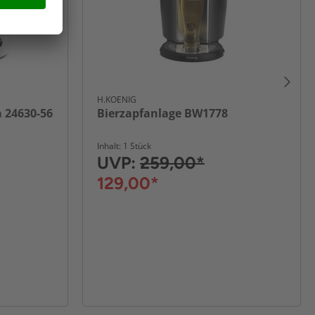
H.KOENIG
 24630-56
Bierzapfanlage BW1778
Inhalt: 1 Stück
UVP:
259,00*
129,00*