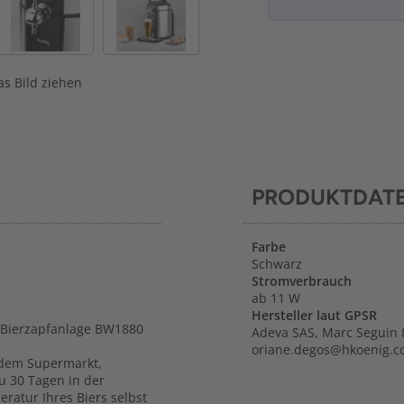
s Bild ziehen
PRODUKTDAT
Farbe
Schwarz
Stromverbrauch
ab 11 W
Hersteller laut GPSR
r Bierzapfanlage BW1880
Adeva SAS, Marc Seguin 
oriane.degos@hkoenig.
s dem Supermarkt,
zu 30 Tagen in der
ratur Ihres Biers selbst