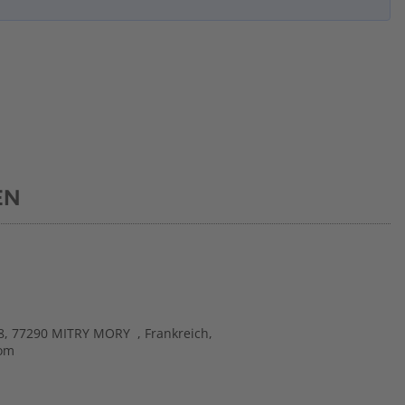
EN
8, 77290 MITRY MORY , Frankreich,
com