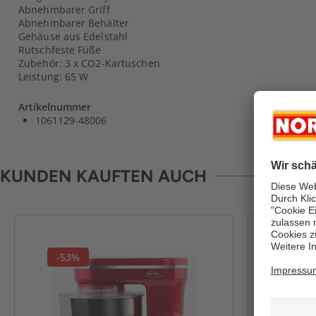
Abnehmbarer Griff
Abnehmbarer Behälter
Gehäuse aus Edelstahl
Rutschfeste Füße
Zubehör: 3 x CO2-Kartuschen
Leistung: 65 W
Artikelnummer
1061129-48006
KUNDEN KAUFTEN AUCH
-53%
-50%