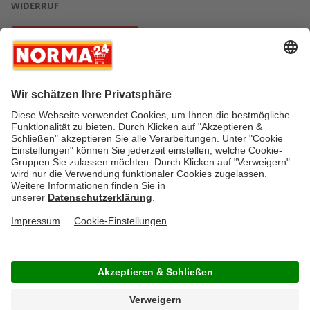
WIDERRUF
Vertrag widerrufen
* Greifen Sie schnell zu! Alle angegebenen Preise in Euro und inklusive der
gesetzlichen Mehrwertsteuer. Irrtümer durch Schreib-, Programmier- und
Datenübertragungsfehler sind vorbehalten.
AGB
Verantwortung / CSR
Newsletter
Widerruf
Kontakt
Impressum
Datenschutz
Über uns
Gesetzliche Zusatzinformationen
Auszeichnungen
Versandstatus
FAQ
Cookie-Einstellungen
Rücksendung
Copyright © by NORMA24 Online-Shop GmbH & Co. KG