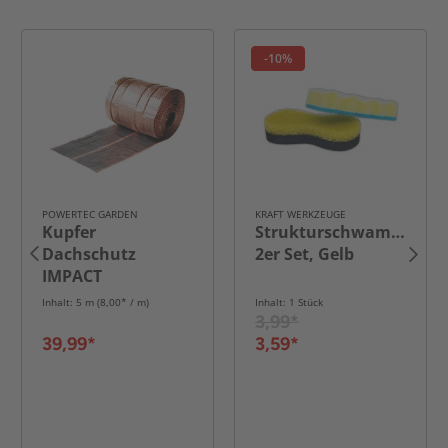
-10%
POWERTEC GARDEN
KRAFT WERKZEUGE
Kupfer
Strukturschwamm,
Dachschutz
2er Set, Gelb
IMPACT
Inhalt: 5 m (8,00* / m)
Inhalt: 1 Stück
3,99*
39,99*
3,59*