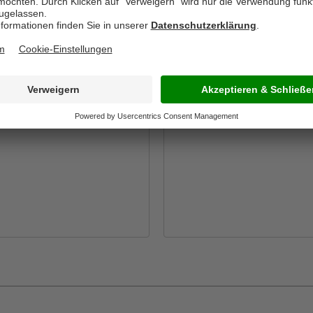
.
DENVER S.R.L.
rrad, Avengers 16 Zoll
Kinderfahrrad, Cars 12 Z
k
Inhalt: 1 Stück
*
89,99*