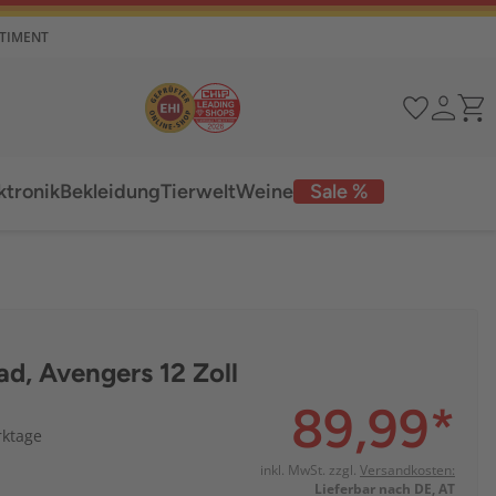
RTIMENT
ktronik
Bekleidung
Tierwelt
Weine
Sale %
ad, Avengers 12 Zoll
89,99
*
rktage
inkl. MwSt. zzgl.
Versandkosten:
Lieferbar nach DE, AT