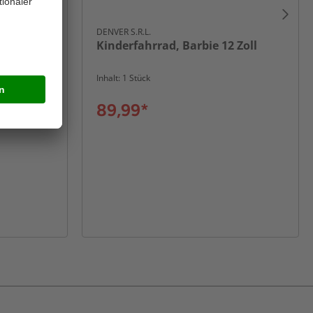
DENVER S.R.L.
oll
Kinderfahrrad, Barbie 12 Zoll
Inhalt: 1 Stück
89,99*