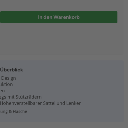
In den Warenkorb
m Überblick
 Design
uktion
fen
egs mit Stützrädern
Höhenverstellbarer Sattel und Lenker
erung & Flasche