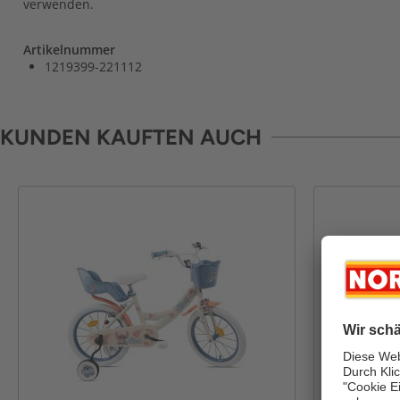
verwenden.
Artikelnummer
1219399-221112
KUNDEN KAUFTEN AUCH