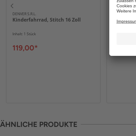
DENVER S.R.L.
DENVER S.R.L
Kinderfahrrad, Stitch 16 Zoll
Kinderfah
Inhalt: 1 Stück
Inhalt: 1 Stüc
119,00*
119,00
ÄHNLICHE PRODUKTE