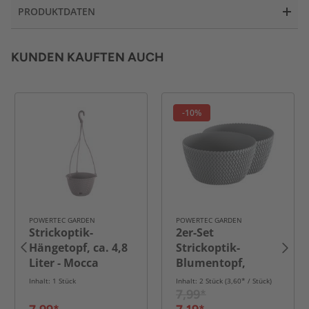
PRODUKTDATEN
KUNDEN KAUFTEN AUCH
-10%
POWERTEC GARDEN
POWERTEC GARDEN
Strickoptik-
2er-Set
Hängetopf, ca. 4,8
Strickoptik-
Liter - Mocca
Blumentopf,
ca. 3,8 Liter -
Inhalt: 1 Stück
Inhalt: 2 Stück (3,60* / Stück)
Steingrau
7,99*