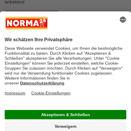
WIDERRUF
Vertrag widerrufen
* Greifen Sie schnell zu! Alle angegebenen Preise in Euro und inklusive der
gesetzlichen Mehrwertsteuer. Irrtümer durch Schreib-, Programmier- und
Datenübertragungsfehler sind vorbehalten.
AGB
Verantwortung / CSR
Newsletter
Widerruf
Kontakt
Impressum
Datenschutz
Über uns
Gesetzliche Zusatzinformationen
Auszeichnungen
Versandstatus
FAQ
Cookie-Einstellungen
Rücksendung
Copyright © by NORMA24 Online-Shop GmbH & Co. KG