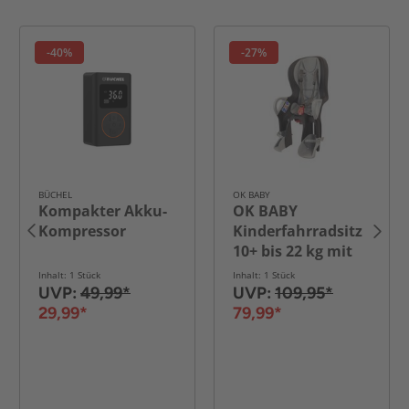
-40%
-27%
BÜCHEL
OK BABY
Kompakter Akku-
OK BABY
Kompressor
Kinderfahrradsitz
10+ bis 22 kg mit
Liegefunktion
Inhalt: 1 Stück
Inhalt: 1 Stück
UVP:
49,99*
UVP:
109,95*
29,99*
79,99*