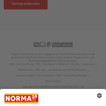
Vertrag widerrufen
* Greifen Sie schnell zu! Alle angegebenen Preise in Euro und inklusive der
gesetzlichen Mehrwertsteuer. Irrtümer durch Schreib-, Programmier- und
Datenübertragungsfehler sind vorbehalten.
AGB
Verantwortung / CSR
Newsletter
Widerruf
Kontakt
Impressum
Datenschutz
Über uns
Gesetzliche Zusatzinformationen
Auszeichnungen
Versandstatus
FAQ
Cookie-Einstellungen
Rücksendung
Copyright © by NORMA24 Online-Shop GmbH & Co. KG