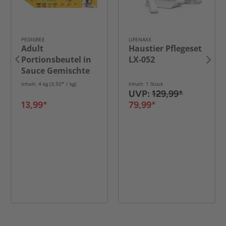
PEDIGREE
LIFENAXX
Adult
Haustier Pflegeset
Portionsbeutel in
LX-052
Sauce Gemischte
Selektion mit 4
Inhalt: 4 kg (3,50* / kg)
Inhalt: 1 Stück
Varietäten 40x
UVP:
129,99*
100g
13,99*
79,99*