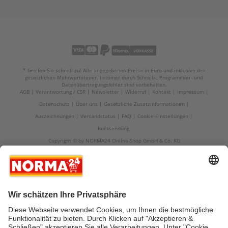
* Greifen Sie schnell zu! Alle angegebenen Preise in Euro und inklusive der
gesetzlichen Mehrwertsteuer. Irrtümer durch Schreib-, Programmier- und
Datenübertragungsfehler sind vorbehalten.
AGB
Verantwortung / CSR
Newsletter
Widerruf
Kontakt
Impressum
Datenschutz
Über uns
Gesetzliche Zusatzinformationen
Auszeichnungen
Versandstatus
FAQ
Cookie-Einstellungen
Rücksendung
Copyright © by NORMA24 Online-Shop GmbH & Co. KG