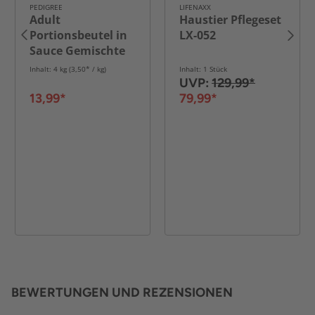
PEDIGREE
LIFENAXX
Adult
Haustier Pflegeset
Portionsbeutel in
LX-052
Sauce Gemischte
Selektion mit 4
Inhalt: 4 kg (3,50* / kg)
Inhalt: 1 Stück
Varietäten 40x
UVP:
129,99*
100g
13,99*
79,99*
BEWERTUNGEN UND REZENSIONEN