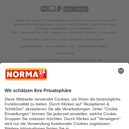
* Greifen Sie schnell zu! Alle angegebenen Preise in Euro und inklusive der
gesetzlichen Mehrwertsteuer. Irrtümer durch Schreib-, Programmier- und
Datenübertragungsfehler sind vorbehalten.
AGB
Verantwortung / CSR
Newsletter
Widerruf
Kontakt
Impressum
Datenschutz
Über uns
Gesetzliche Zusatzinformationen
Auszeichnungen
Versandstatus
FAQ
Cookie-Einstellungen
Rücksendung
Copyright © by NORMA24 Online-Shop GmbH & Co. KG