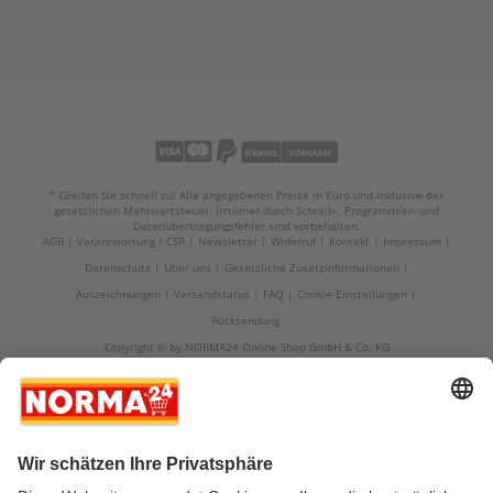
* Greifen Sie schnell zu! Alle angegebenen Preise in Euro und inklusive der
gesetzlichen Mehrwertsteuer. Irrtümer durch Schreib-, Programmier- und
Datenübertragungsfehler sind vorbehalten.
AGB
Verantwortung / CSR
Newsletter
Widerruf
Kontakt
Impressum
Datenschutz
Über uns
Gesetzliche Zusatzinformationen
Auszeichnungen
Versandstatus
FAQ
Cookie-Einstellungen
Rücksendung
Copyright © by NORMA24 Online-Shop GmbH & Co. KG