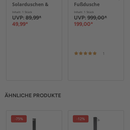
Solarduschen &
Fußdusche
Poolleitern, ca. 101
gebogen, ca. 30
Inhalt: 1 Stück
Inhalt: 1 Stück
x 63 x 5,5 cm -
Liter - Schwarz
UVP:
89,99*
UVP:
999,00*
Lichtgrau
49,99*
199,00*
1
ÄHNLICHE PRODUKTE
-75%
-12%