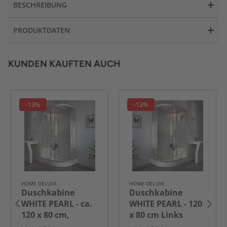
BESCHREIBUNG
PRODUKTDATEN
KUNDEN KAUFTEN AUCH
-13%
-13%
HOME DELUXE
HOME DELUXE
Duschkabine
Duschkabine
WHITE PEARL - ca.
WHITE PEARL - 120
120 x 80 cm,
x 80 cm Links
Rechts