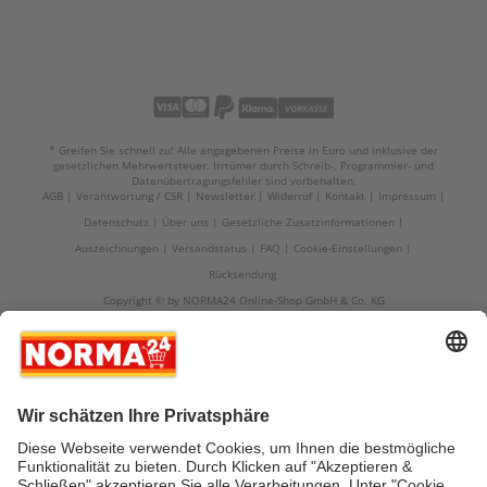
* Greifen Sie schnell zu! Alle angegebenen Preise in Euro und inklusive der
gesetzlichen Mehrwertsteuer. Irrtümer durch Schreib-, Programmier- und
Datenübertragungsfehler sind vorbehalten.
AGB
Verantwortung / CSR
Newsletter
Widerruf
Kontakt
Impressum
Datenschutz
Über uns
Gesetzliche Zusatzinformationen
Auszeichnungen
Versandstatus
FAQ
Cookie-Einstellungen
Rücksendung
Copyright © by NORMA24 Online-Shop GmbH & Co. KG