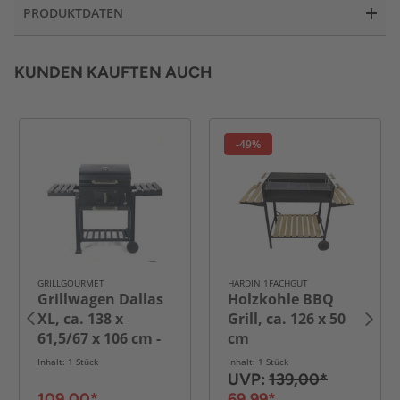
PRODUKTDATEN
KUNDEN KAUFTEN AUCH
-49%
GRILLGOURMET
HARDIN 1FACHGUT
Grillwagen Dallas
Holzkohle BBQ
XL, ca. 138 x
Grill, ca. 126 x 50
61,5/67 x 106 cm -
cm
Schwarz
Inhalt: 1 Stück
Inhalt: 1 Stück
UVP:
139,00*
109,00*
69,99*