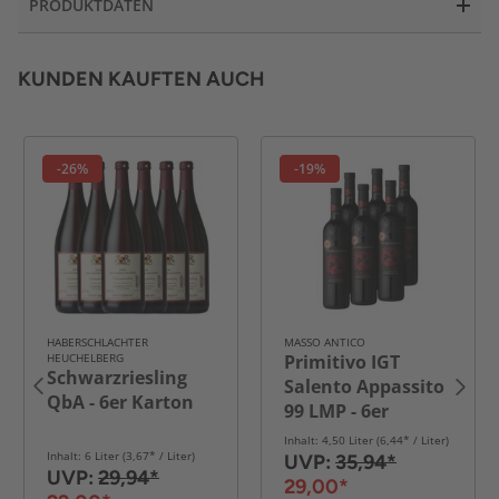
PRODUKTDATEN
KUNDEN KAUFTEN AUCH
-26%
-19%
HABERSCHLACHTER
MASSO ANTICO
HEUCHELBERG
Primitivo IGT
Schwarzriesling
Salento Appassito
QbA - 6er Karton
99 LMP - 6er
Karton
Inhalt: 4,50 Liter (6,44* / Liter)
Inhalt: 6 Liter (3,67* / Liter)
UVP:
35,94*
UVP:
29,94*
29,00*