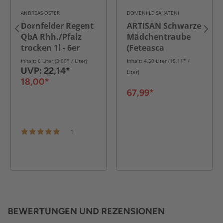
ANDREAS OSTER
DOMENIILE SAHATENI
Dornfelder Regent
ARTISAN Schwarze
QbA Rhh./Pfalz
Mädchentraube
trocken 1l - 6er
(Feteasca
Karton
Neagra) DOC - 6er
Inhalt: 6 Liter (3,00* / Liter)
Inhalt: 4,50 Liter (15,11* /
Karton
UVP:
22,14*
Liter)
18,00*
67,99*
1
BEWERTUNGEN UND REZENSIONEN