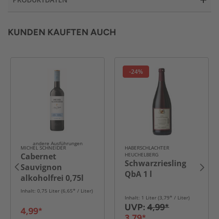
KUNDEN KAUFTEN AUCH
-24%
andere Ausführungen
MICHEL SCHNEIDER
HABERSCHLACHTER
Cabernet
HEUCHELBERG
Schwarzriesling
Sauvignon
QbA 1 l
alkoholfrei 0,75l
Inhalt: 0,75 Liter (6,65* / Liter)
Inhalt: 1 Liter (3,79* / Liter)
UVP:
4,99*
4,99*
3,79*