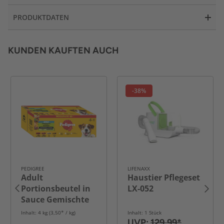
PRODUKTDATEN
KUNDEN KAUFTEN AUCH
-38%
PEDIGREE
LIFENAXX
Adult
Haustier Pflegeset
Portionsbeutel in
LX-052
Sauce Gemischte
Selektion mit 4
Inhalt: 4 kg (3,50* / kg)
Inhalt: 1 Stück
Varietäten 40x
UVP:
129,99*