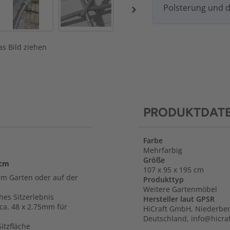
Polsterung und d
s Bild ziehen
PRODUKTDAT
Farbe
Mehrfarbig
Größe
 cm
107 x 95 x 195 cm
 im Garten oder auf der
Produkttyp
Weitere Gartenmöbel
es Sitzerlebnis
Hersteller laut GPSR
ca. 48 x 2.75mm für
HiCraft GmbH, Niederber
Deutschland, info@hicraf
itzfläche