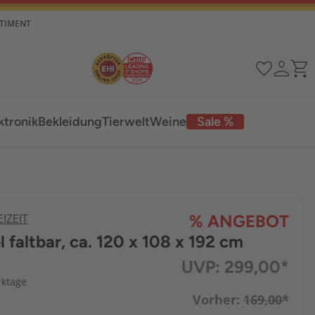
RTIMENT
ktronik
Bekleidung
Tierwelt
Weine
Sale %
IZEIT
% ANGEBOT
 faltbar, ca. 120 x 108 x 192 cm
UVP:
299,00*
rktage
Vorher:
169,00*