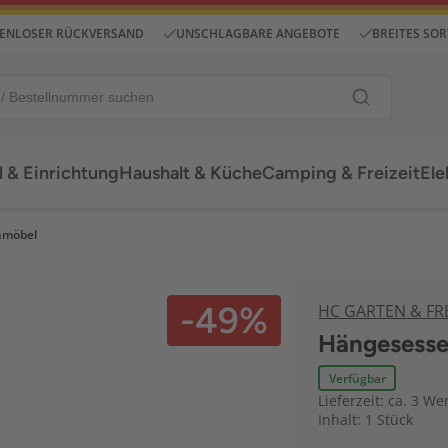
ENLOSER RÜCKVERSAND
UNSCHLAGBARE ANGEBOTE
BREITES SO
 & Einrichtung
Haushalt & Küche
Camping & Freizeit
Ele
nmöbel
-49%
HC GARTEN & FRE
Hängesessel
Verfügbar
Lieferzeit: ca. 3 We
Inhalt: 1 Stück