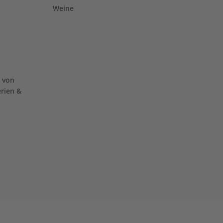
Weine
 von
erien &