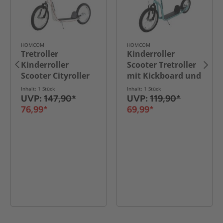
HOMCOM
HOMCOM
Tretroller
Kinderroller
Kinderroller
Scooter Tretroller
Scooter Cityroller
mit Kickboard und
Luftreifen
Luftreifen16/12
Inhalt: 1 Stück
Inhalt: 1 Stück
verstellbar Weiß
Zoll Blau
UVP:
147,90*
UVP:
119,90*
76,99*
69,99*