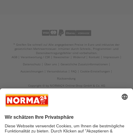
* Greifen Sie schnell zu! Alle angegebenen Preise in Euro und inklusive der
gesetzlichen Mehrwertsteuer. Irrtümer durch Schreib-, Programmier- und
Datenübertragungsfehler sind vorbehalten.
AGB
Verantwortung / CSR
Newsletter
Widerruf
Kontakt
Impressum
Datenschutz
Über uns
Gesetzliche Zusatzinformationen
Auszeichnungen
Versandstatus
FAQ
Cookie-Einstellungen
Rücksendung
Copyright © by NORMA24 Online-Shop GmbH & Co. KG