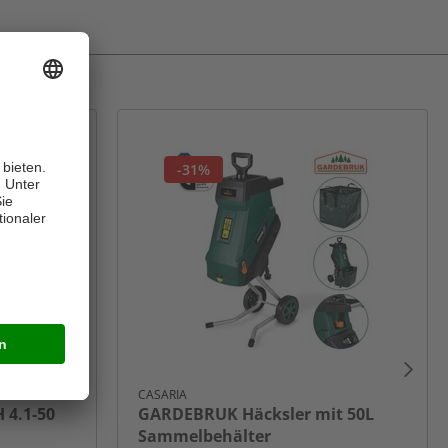
-31%
CASARIA
 4.1-50
GARDEBRUK Häcksler mit 50L
Sammelbehälter