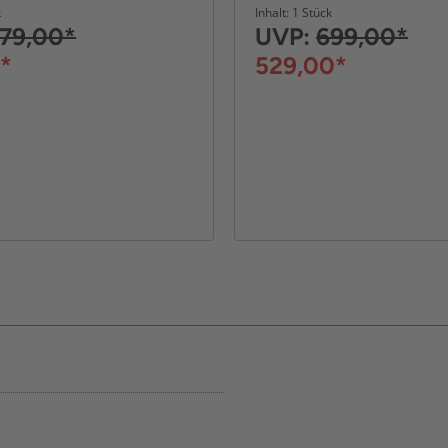
k
Inhalt: 1 Stück
79,00*
UVP:
699,00*
*
529,00*