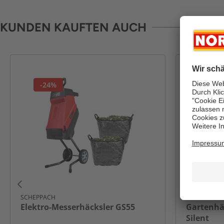
KUNDEN KAUFTEN AUCH
-24%
-43%
SCHEPPACH
GÜDE
Elektro-Messerhäcksler GS55
Gartenhä
Silent