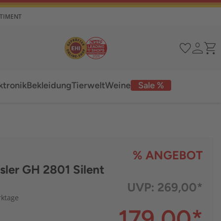
RTIMENT
ktronik
Bekleidung
Tierwelt
Weine
Sale %
% ANGEBOT
sler GH 2801 Silent
UVP:
269,00*
rktage
179,00
*