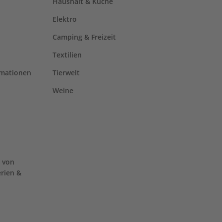
Haushalt & Küche
Elektro
Camping & Freizeit
Textilien
rmationen
Tierwelt
Weine
 von
erien &