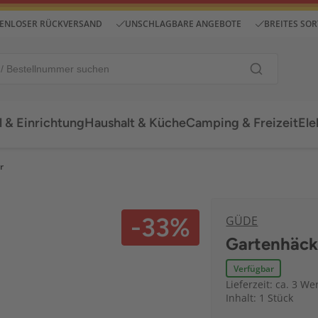
ENLOSER RÜCKVERSAND
UNSCHLAGBARE ANGEBOTE
BREITES SO
 & Einrichtung
Haushalt & Küche
Camping & Freizeit
Ele
r
-33%
GÜDE
Gartenhäck
Verfügbar
Lieferzeit: ca. 3 We
Inhalt: 1 Stück