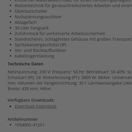
Walzentechnik für geräuschreduziertes Arbeiten und eno
Überlastschalter
Nullspannungsauslöser
Ablagefach
30 Liter Fangsack
Zuführstock für verbesserte Arbeitssicherheit
Standsicheres, schlagfestes Gehäuse mit großen Transpor
Spritzwassergeschützt (IP)
Vor- und Rücklauffunktion
Kabelzugentlastung
Technische Daten
Netzspannung: 230 V: Frequenz: 50 Hz: Betriebsart: S6 40%: Sch
Schutzart (IP): 24: Motorleistung (P1): 2800 W: Motor: Universa
mm: Volumen der Fangeinrichtung: 30 l: Lärmwertangabe LWA:
Breite: 430 mm: Höhe:
Verfügbare Downloads:
Download Datenblatt
Artikelnummer
1054005-41251