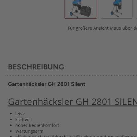
Für größere Ansicht Maus über da
BESCHREIBUNG
Gartenhäcksler GH 2801 Silent
Gartenhäcksler GH 2801 SILE
leise
kraftvoll
hoher Bedienkomfort
Wartungsarm
effizienter Materialdurchsatz für einen rundum gepflegten