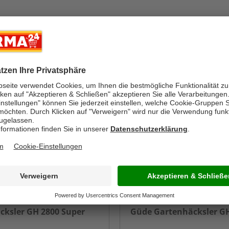
-24%
GÜDE
cksler GH 2800 Super
Güde Gartenhäcksler GH