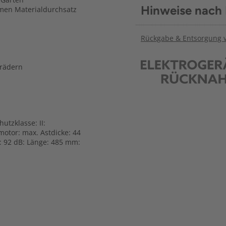
Hinweise nach
rmen Materialdurchsatz
Rückgabe & Entsorgung vo
trädern
utzklasse: II:
lmotor: max. Astdicke: 44
 92 dB: Länge: 485 mm: