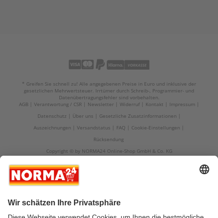
* Greifen Sie schnell zu! Alle angegebenen Preise in Euro und inklusive der
gesetzlichen Mehrwertsteuer. Irrtümer durch Schreib-, Programmier- und
Datenübertragungsfehler sind vorbehalten.
AGB
Verantwortung / CSR
Newsletter
Widerruf
Kontakt
Impressum
Datenschutz
Über uns
Gesetzliche Zusatzinformationen
Auszeichnungen
Versandstatus
FAQ
Cookie-Einstellungen
Rücksendung
Copyright © by NORMA24 Online-Shop GmbH & Co. KG