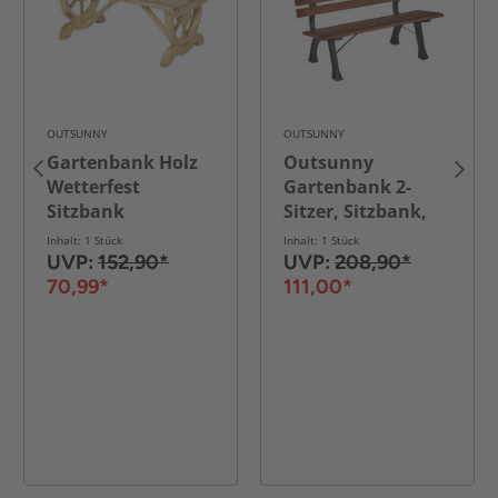
OUTSUNNY
OUTSUNNY
Gartenbank Holz
Outsunny
Wetterfest
Gartenbank 2-
Sitzbank
Sitzer, Sitzbank,
Gartenmöbel
Parkbank mit
Inhalt: 1 Stück
Inhalt: 1 Stück
Rustikale Bank
Rückenlehne,
UVP:
152,90*
UVP:
208,90*
Natur 98 x 50 x
Kaffee
70,99*
111,00*
39,5 cm