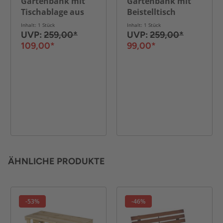
Gartenbank mit
Gartenbank mit
Tischablage aus
Beistelltisch
Akazienholz, ca.
klappbar aus
Inhalt: 1 Stück
Inhalt: 1 Stück
153 x 65 x 82 cm -
Akazienholz, ca.
UVP:
259,00*
UVP:
259,00*
Braun
163 x 63 x 91 cm -
109,00*
99,00*
Braun
ÄHNLICHE PRODUKTE
-53%
-46%