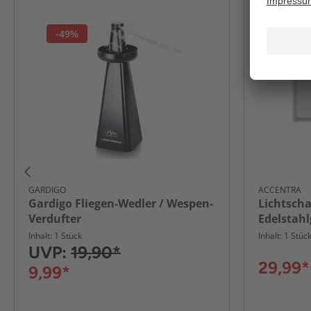
-49%
GARDIGO
ACCENTRA
Gardigo Fliegen-Wedler / Wespen-
Lichtsch
Verdufter
Edelstah
Inhalt: 1 Stück
Inhalt: 1 Stüc
UVP:
19,90*
29,99*
9,99*