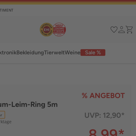
RTIMENT
ktronik
Bekleidung
Tierwelt
Weine
Sale %
% ANGEBOT
um-Leim-Ring 5m
UVP:
12,90*
ar
rktage
8,99
*