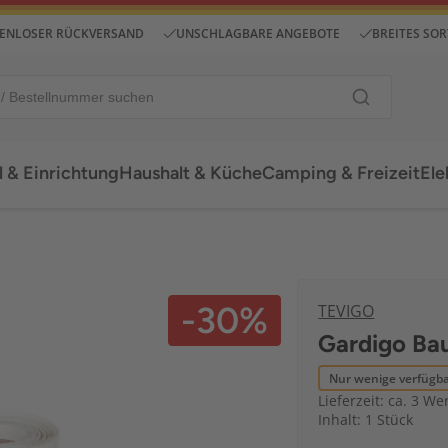
ENLOSER RÜCKVERSAND
UNSCHLAGBARE ANGEBOTE
BREITES SO
 & Einrichtung
Haushalt & Küche
Camping & Freizeit
Ele
-30%
TEVIGO
Gardigo Ba
Nur wenige verfügb
Lieferzeit: ca. 3 We
Inhalt: 1 Stück