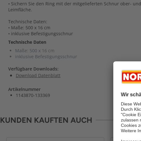
• Sichern Sie den Ring mit der mitgelieferten Schnur ober- un
Leimfläche.
Technische Daten:
• Maße: 500 x 16 cm
• inklusive Befestigungsschnur
Technische Daten
Maße: 500 x 16 cm
inklusive Befestigungsschnur
Verfügbare Downloads:
Download Datenblatt
Artikelnummer
1143870-133369
KUNDEN KAUFTEN AUCH