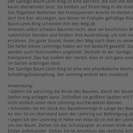
Der Gardigo Baum-Leim-Ring ist eine Barriere, die sich von 
kaum überwinden lässt. Sie bleiben auf ihrem Weg in die Kron
Das flügellose Weibchen des Frostspanners kriecht im Herbst
dort ihre Eier abzulegen, aus denen im Frühjahr gefräßige Ra
Baum-Leim-Ring schneidet ihm den Weg ab.
Ameisen selbst schaden Bäumen nicht, aber sie beschützen Bla
natürlichen Feinden und fördern ihre Ausbreitung, um sich v
ernähren. Ein guter Grund, ihnen den Weg nach oben zu verw
Die Farbe dieses Leimrings haben wir mit Bedacht gewählt. D
werden auch Nutzinsekten angelockt. Deshalb ist der Gardig
transparent. Das hat zudem den Vorteil, dass er sich ganz un
im Garten anbringen lässt.
Der Gardigo Baum-Leim-Ring ist eine rein physikalische Meth
Schädlingsbekämpfung. Der Leimring enthält kein Insektizid.
Anwendung:
• Glätten Sie vorsichtig die Rinde des Baumes, damit der Baum
Stellen eng anliegen kann. Schließen sie größere Spalten mit T
nicht einfach unter dem Leimring durchkrabbeln können.
• Schneiden Sie ein Stück des Baumleimrings in Länge des B
An den 10 cm Überstand kann der Leimring zur Befestigung ü
• Legen Sie den Leimring in Höhe von etwa 60 cm mit der Lei
um den Baum. Ziehen Sie das Schutzpapier an einem Ende ab 
Enden aufeinander. Ziehen Sie im Anschluss das restliche Sch