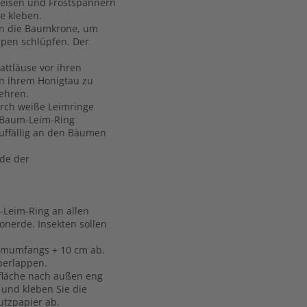
Ameisen und Frostspannern
e kleben.
 in die Baumkrone, um
upen schlüpfen. Der
ttläuse vor ihren
on ihrem Honigtau zu
ehren.
urch weiße Leimringe
o Baum-Leim-Ring
auffällig an den Bäumen
ode der
-Leim-Ring an allen
onerde. Insekten sollen
aumumfangs + 10 cm ab.
berlappen.
mfläche nach außen eng
und kleben Sie die
utzpapier ab.