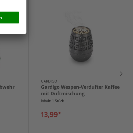
GARDIGO
abwehr
Gardigo Wespen-Verdufter Kaffee
mit Duftmischung
Inhalt: 1 Stück
13,99*