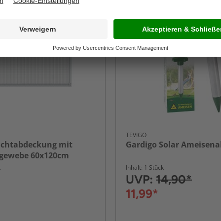
-19%
TEVIGO
achtabdeckung mit
Gardigo Solar Ameisen
lgewebe 60x120cm
k
Inhalt: 1 Stück
UVP:
14,90*
11,99*