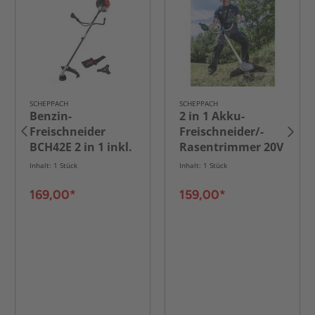
SCHEPPACH
SCHEPPACH
Benzin-
2 in 1 Akku-
Freischneider
Freischneider/-
BCH42E 2 in 1 inkl.
Rasentrimmer 20V
Zubehör
inkl. 2x 4,0 Ah
Inhalt: 1 Stück
Inhalt: 1 Stück
Akku und 2,4 A
Ladegerät
169,00*
159,00*