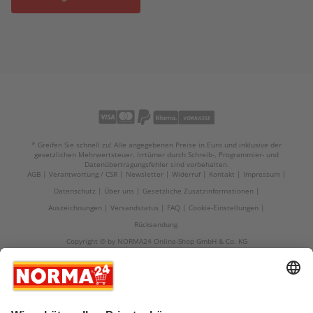
* Greifen Sie schnell zu! Alle angegebenen Preise in Euro und inklusive der
gesetzlichen Mehrwertsteuer. Irrtümer durch Schreib-, Programmier- und
Datenübertragungsfehler sind vorbehalten.
AGB
Verantwortung / CSR
Newsletter
Widerruf
Kontakt
Impressum
Datenschutz
Über uns
Gesetzliche Zusatzinformationen
Auszeichnungen
Versandstatus
FAQ
Cookie-Einstellungen
Rücksendung
Copyright © by NORMA24 Online-Shop GmbH & Co. KG