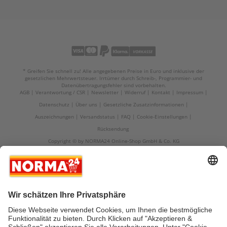
* Greifen Sie schnell zu! Alle angegebenen Preise in Euro und inklusive der
gesetzlichen Mehrwertsteuer. Irrtümer durch Schreib-, Programmier- und
Datenübertragungsfehler sind vorbehalten.
AGB
Verantwortung / CSR
Newsletter
Widerruf
Kontakt
Impressum
Datenschutz
Über uns
Gesetzliche Zusatzinformationen
Auszeichnungen
Versandstatus
FAQ
Cookie-Einstellungen
Rücksendung
Copyright © by NORMA24 Online-Shop GmbH & Co. KG