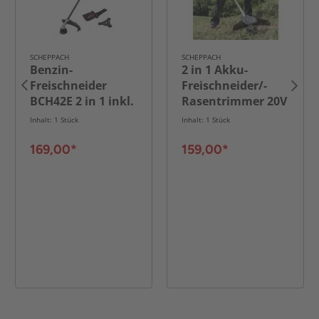
SCHEPPACH
SCHEPPACH
Benzin-
2 in 1 Akku-
Freischneider
Freischneider/-
BCH42E 2 in 1 inkl.
Rasentrimmer 20V
Zubehör
inkl. 2x 4,0 Ah
Inhalt: 1 Stück
Inhalt: 1 Stück
Akku und 2,4 A
Ladegerät
169,00*
159,00*