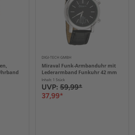
DIGI-TECH GMBH
en,
Miraval Funk-Armbanduhr mit
-Uhrband
Lederarmband Funkuhr 42 mm
Leder 20 mm Funksignal
Inhalt: 1 Stück
UVP:
59,99*
37,99*