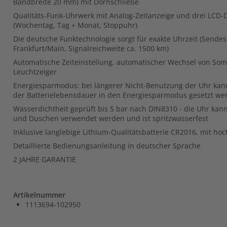
Bandbreite 20 mm) mit Dornschließe
Qualitäts-Funk-Uhrwerk mit Analog-Zeitanzeige und drei LCD-D
(Wochentag, Tag + Monat, Stoppuhr)
Die deutsche Funktechnologie sorgt für exakte Uhrzeit (Sendes
Frankfurt/Main, Signalreichweite ca. 1500 km)
Automatische Zeiteinstellung, automatischer Wechsel von Som
Leuchtzeiger
Energiesparmodus: bei längerer Nicht-Benutzung der Uhr kan
der Batterielebensdauer in den Energiesparmodus gesetzt we
Wasserdichtheit geprüft bis 5 bar nach DIN8310 - die Uhr k
und Duschen verwendet werden und ist spritzwasserfest
Inklusive langlebige Lithium-Qualitätsbatterie CR2016, mit h
Detaillierte Bedienungsanleitung in deutscher Sprache
2 JAHRE GARANTIE
Artikelnummer
1113694-102950