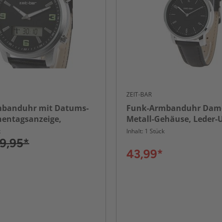
ZEIT-BAR
banduhr mit Datums-
Funk-Armbanduhr Dam
entagsanzeige,
Metall-Gehäuse, Leder
, Leuchtzeiger
k
Inhalt: 1 Stück
9,95*
43,99*