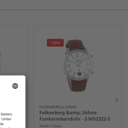
-33%
FALKENBERG & SÖHNE
 Datums-
Falkenberg &amp; Söhne
Funkarmbanduhr - 2-NO2322-3
Inhalt: 1 Stück