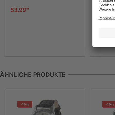
UVP:
5
53,99*
49,99*
ÄHNLICHE PRODUKTE
-16%
-16%