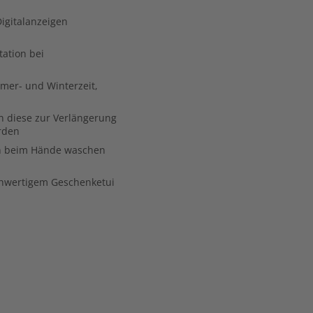
igitalanzeigen
tation bei
mer- und Winterzeit,
n diese zur Verlängerung
rden
ann beim Hände waschen
ochwertigem Geschenketui