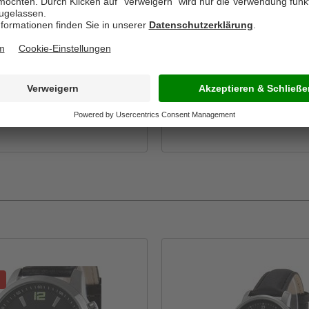
9,95*
UVP:
49,95*
43,99*