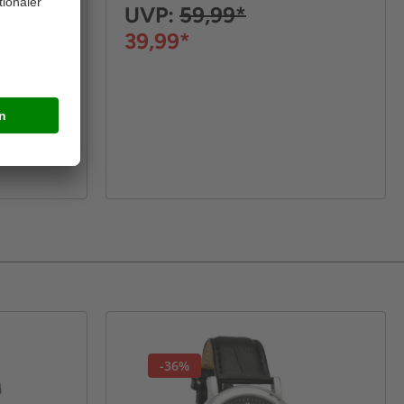
UVP:
59,99*
39,99*
-36%