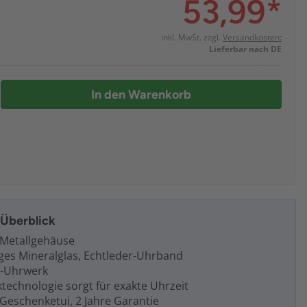
53,99
*
inkl. MwSt. zzgl.
Versandkosten:
Lieferbar nach DE
In den Warenkorb
m Überblick
 Metallgehäuse
iges Mineralglas, Echtleder-Uhrband
k-Uhrwerk
technologie sorgt für exakte Uhrzeit
Geschenketui, 2 Jahre Garantie