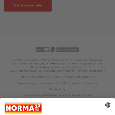
Vertrag widerrufen
* Greifen Sie schnell zu! Alle angegebenen Preise in Euro und inklusive der
gesetzlichen Mehrwertsteuer. Irrtümer durch Schreib-, Programmier- und
Datenübertragungsfehler sind vorbehalten.
AGB
Verantwortung / CSR
Newsletter
Widerruf
Kontakt
Impressum
Datenschutz
Über uns
Gesetzliche Zusatzinformationen
Auszeichnungen
Versandstatus
FAQ
Cookie-Einstellungen
Rücksendung
Copyright © by NORMA24 Online-Shop GmbH & Co. KG