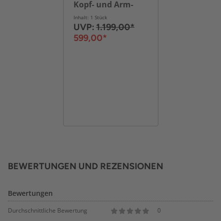
Kopf- und Arm-
Funktionen in
Inhalt: 1 Stück
Lederoptik -
UVP:
1.199,00*
Schwarz
599,00*
BEWERTUNGEN UND REZENSIONEN
Bewertungen
Durchschnittliche Bewertung
0