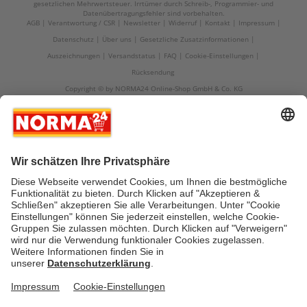
gesetzlichen Mehrwertsteuer. Irrtümer durch Schreib-, Programmier- und
Datenübertragungsfehler sind vorbehalten.
AGB
Verantwortung / CSR
Newsletter
Widerruf
Kontakt
Impressum
Datenschutz
Über uns
Gesetzliche Zusatzinformationen
Auszeichnungen
Versandstatus
FAQ
Cookie-Einstellungen
Rücksendung
Copyright © by NORMA24 Online-Shop GmbH & Co. KG