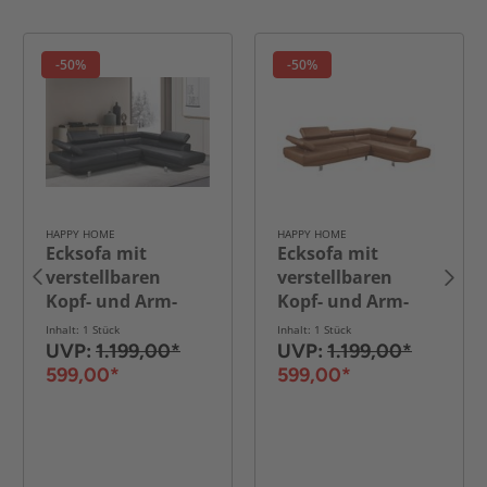
-50%
-50%
HAPPY HOME
HAPPY HOME
Ecksofa mit
Ecksofa mit
verstellbaren
verstellbaren
Kopf- und Arm-
Kopf- und Arm-
Funktionen in
Funktionen in
Inhalt: 1 Stück
Inhalt: 1 Stück
Lederoptik -
Lederoptik - Braun
UVP:
1.199,00*
UVP:
1.199,00*
Schwarz
599,00*
599,00*