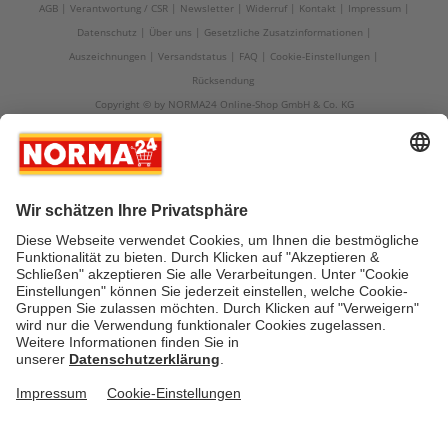
AGB
Verantwortung / CSR
Newsletter
Widerruf
Kontakt
Impressum
Datenschutz
Über uns
Gesetzliche Zusatzinformationen
Auszeichnungen
Versandstatus
FAQ
Cookie-Einstellungen
Rücksendung
Copyright © by NORMA24 Online-Shop GmbH & Co. KG