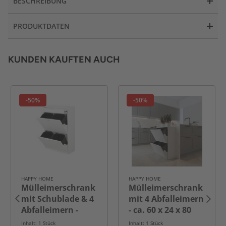
BESCHREIBUNG
PRODUKTDATEN
KUNDEN KAUFTEN AUCH
-50%
-50%
HAPPY HOME
HAPPY HOME
Mülleimerschrank
Mülleimerschrank
mit Schublade & 4
mit 4 Abfalleimern
Abfalleimern -
- ca. 60 x 24 x 80
ca. 62 x 25 x 90 cm
cm - Weiß
Inhalt: 1 Stück
Inhalt: 1 Stück