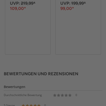
- Weiß
UVP:
219,99*
UVP:
199,99*
109,00*
99,00*
BEWERTUNGEN UND REZENSIONEN
Bewertungen
Durchschnittliche Bewertung
0
5 Sterne
0