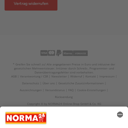
Vertrag widerrufen
* Greifen Sie schnell zu! Alle angegebenen Preise in Euro und inklusive der
gesetzlichen Mehrwertsteuer. Irrtümer durch Schreib-, Programmier- und
Datenübertragungsfehler sind vorbehalten.
AGB
Verantwortung / CSR
Newsletter
Widerruf
Kontakt
Impressum
Datenschutz
Über uns
Gesetzliche Zusatzinformationen
Auszeichnungen
Versandstatus
FAQ
Cookie-Einstellungen
Rücksendung
Copyright © by NORMA24 Online-Shop GmbH & Co. KG