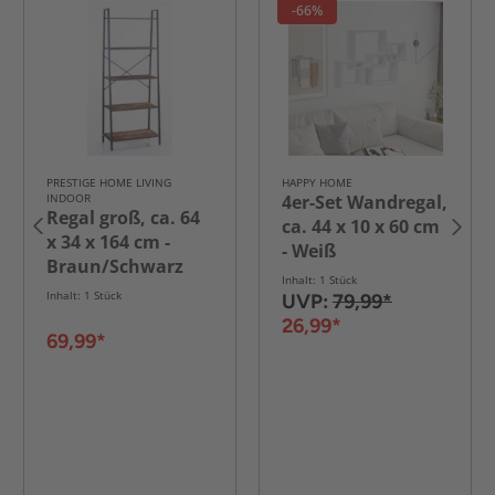
-66%
PRESTIGE HOME LIVING
HAPPY HOME
INDOOR
4er-Set Wandregal,
Regal groß, ca. 64
ca. 44 x 10 x 60 cm
x 34 x 164 cm -
- Weiß
Braun/Schwarz
Inhalt: 1 Stück
Inhalt: 1 Stück
UVP:
79,99*
26,99*
69,99*