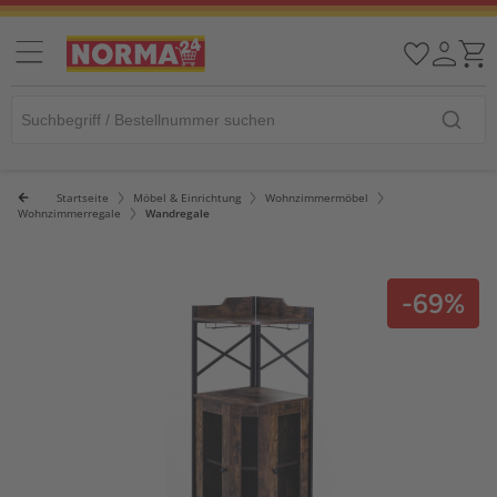
Startseite
Möbel & Einrichtung
Wohnzimmermöbel
Wohnzimmerregale
Wandregale
-69%