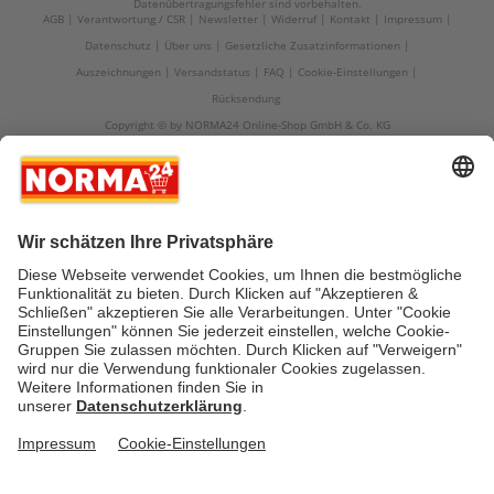
Datenübertragungsfehler sind vorbehalten.
AGB
Verantwortung / CSR
Newsletter
Widerruf
Kontakt
Impressum
Datenschutz
Über uns
Gesetzliche Zusatzinformationen
Auszeichnungen
Versandstatus
FAQ
Cookie-Einstellungen
Rücksendung
Copyright © by NORMA24 Online-Shop GmbH & Co. KG