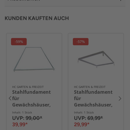
KUNDEN KAUFTEN AUCH
-59%
-57%
HC GARTEN & FREIZEIT
HC GARTEN & FREIZEIT
Stahlfundament
Stahlfundament
ena
für
für
Gewächshäuser,
Gewächshäuser,
ca. 380 x 190 x 12
ca. 254 x 190 x 12
Inhalt: 1 Stück
Inhalt: 1 Stück
cm
cm
UVP:
99,00*
UVP:
69,99*
39,99*
29,99*