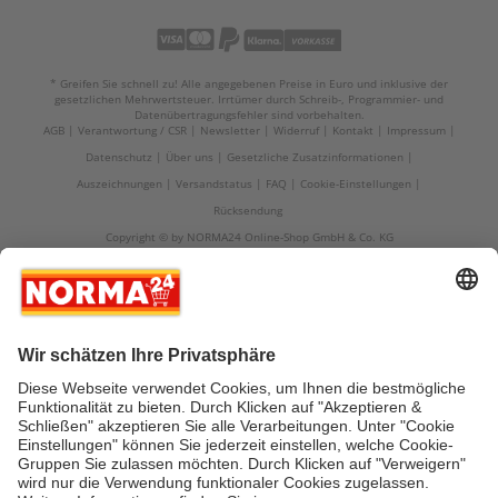
* Greifen Sie schnell zu! Alle angegebenen Preise in Euro und inklusive der
gesetzlichen Mehrwertsteuer. Irrtümer durch Schreib-, Programmier- und
Datenübertragungsfehler sind vorbehalten.
AGB
Verantwortung / CSR
Newsletter
Widerruf
Kontakt
Impressum
Datenschutz
Über uns
Gesetzliche Zusatzinformationen
Auszeichnungen
Versandstatus
FAQ
Cookie-Einstellungen
Rücksendung
Copyright © by NORMA24 Online-Shop GmbH & Co. KG