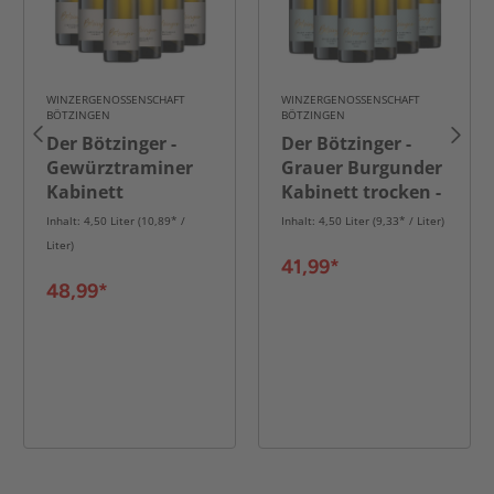
WINZERGENOSSENSCHAFT
WINZERGENOSSENSCHAFT
BÖTZINGEN
BÖTZINGEN
Der Bötzinger -
Der Bötzinger -
Gewürztraminer
Grauer Burgunder
Kabinett
Kabinett trocken -
feinfruchtig - 6er
6er Karton
Inhalt: 4,50 Liter (10,89* /
Inhalt: 4,50 Liter (9,33* / Liter)
Karton
Liter)
41,99*
48,99*